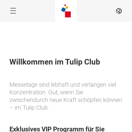
Skip
EN
Willkommen im Tulip Club
Messetage sind lebhaft und verlangen viel
Konzentration. Gut, wenn Sie
zwischendurch neue Kraft schöpfen können
– im Tulip Club.
Exklusives VIP Programm für Sie